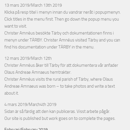
13 mars 2019/March 13th 2019
Klicka på resp titel i menyn innan du vandrar neråt i popupmenyn.
Click titles in the menu first. Then go down the popup menu you
want to visit.
Christer Amnéus besökte Tärby och dokumentationen finns i
menyn under TÄRBY. Christer Amnéus visited Tärby and you can
find his documentation under TÄRBY in the menu.
12 mars 2019/March 12th
Christer Amnéus åker till Tärby för att dokumentera vår anfader
Olaus Andreae Amnaeus hemtrakter.
Christer Amnéus visits the rural parish of Tärby, where Olaus
Andreae Amnaeus was born – to take photos and write a text
about it.
4 mars 2019/March4th 2019
Sidan är så färdig att den kan publiceras. Visst arbete pågår.
Our site is published but work goes on to complete the pages.
Februari/February 2019