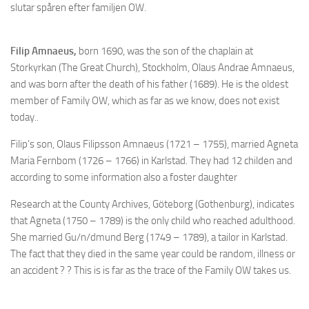
slutar spåren efter familjen OW.
Filip Amnaeus,
born 1690, was the son of the chaplain at
Storkyrkan (The Great Church), Stockholm, Olaus Andrae Amnaeus,
and was born after the death of his father (1689). He is the oldest
member of Family OW, which as far as we know, does not exist
today..
Filip’s son, Olaus Filipsson Amnaeus (1721 – 1755), married Agneta
Maria Fernbom (1726 – 1766) in Karlstad. They had 12 childen and
according to some information also a foster daughter
Research at the County Archives, Göteborg (Gothenburg), indicates
that Agneta (1750 – 1789) is the only child who reached adulthood.
She married Gu/n/dmund Berg (1749 – 1789), a tailor in Karlstad.
The fact that they died in the same year could be random, illness or
an accident ? ? This is is far as the trace of the Family OW takes us.