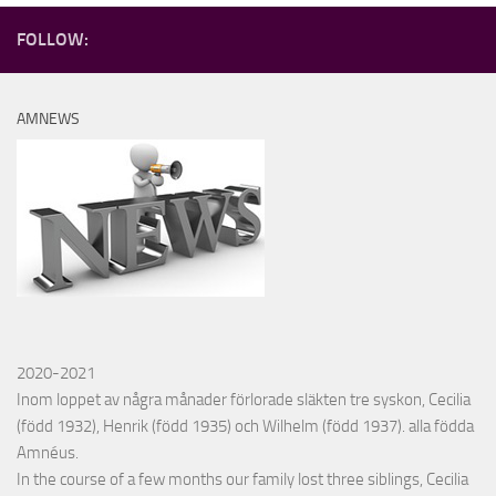
FOLLOW:
AMNEWS
2020-2021
Inom loppet av några månader förlorade släkten tre syskon, Cecilia
(född 1932), Henrik (född 1935) och Wilhelm (född 1937). alla födda
Amnéus.
In the course of a few months our family lost three siblings, Cecilia