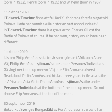
(born in 1932), Henrik (born in 1935) and Wilhelm (born in 1937).
11 oktober 2021
I
Tidsaxel/Timeline
finns ett fel. Karl XII förlorade förstås slaget vid
Poltava. Hade han vunnit skulle historien sett annorlunda ut./
In
Tidsaxel/Timeline
there is a grave error. Charles XII lost the
Battle of Poltava of course. If he had won, history would have been
different.
1 oktober 2019
Läs om Philip Amnéus sista tre år som sjöman i Afrika och Asien.
Välj
Philip Amnéus – sjöman/sailor
under
Personer/Individuals
.
Gå långt ner i pop-up menyn. Välj inte Filip Amnaeus överst.
Read about Philip Amnéus and his last three years in life as a sailor
in Africa and Asia. Go to
Philip Amnéus – sjöman/sailor
under
Personer/Individuals
at the bottom of the pop-up menu. Do not
choose Filip Amnaeus at the top of the menu.
30 september 2019
Bokverket
Sveriges Kungasläkt
av Per Andersson i tre band har