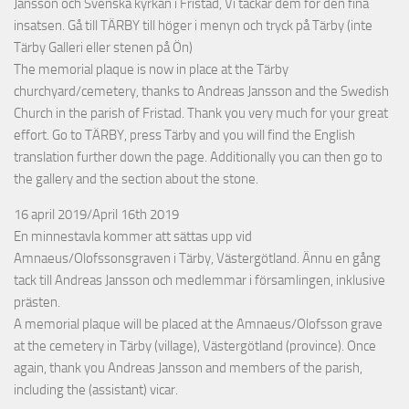
Jansson och Svenska kyrkan i Fristad, Vi tackar dem för den fina
insatsen. Gå till TÄRBY till höger i menyn och tryck på Tärby (inte
Tärby Galleri eller stenen på Ön)
The memorial plaque is now in place at the Tärby
churchyard/cemetery, thanks to Andreas Jansson and the Swedish
Church in the parish of Fristad. Thank you very much for your great
effort. Go to TÄRBY, press Tärby and you will find the English
translation further down the page. Additionally you can then go to
the gallery and the section about the stone.
16 april 2019/April 16th 2019
En minnestavla kommer att sättas upp vid
Amnaeus/Olofssonsgraven i Tärby, Västergötland. Ännu en gång
tack till Andreas Jansson och medlemmar i församlingen, inklusive
prästen.
A memorial plaque will be placed at the Amnaeus/Olofsson grave
at the cemetery in Tärby (village), Västergötland (province). Once
again, thank you Andreas Jansson and members of the parish,
including the (assistant) vicar.