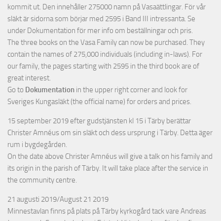
kommit ut. Den innehåller 275000 namn på Vasaättlingar. För vår
släkt är sidorna som börjar med 2595 i Band III intressanta. Se
under Dokumentation för mer info om beställningar och pris.
The three books on the Vasa Family can now be purchased. They
contain the names of 275,000 individuals (including in-laws). For
our family, the pages starting with 2595 in the third book are of
great interest.
Go to
Dokumentation
in the upper right corner and look for
Sveriges Kungasläkt (the official name) for orders and prices.
15 september 2019 efter gudstjänsten kl 15 i Tärby berättar
Christer Amnéus om sin släkt och dess ursprung i Tärby. Detta äger
rum i bygdegården.
On the date above Christer Amnéus will give a talk on his family and
its origin in the parish of Tärby. It will take place after the service in
the community centre.
21 augusti 2019/August 21 2019
Minnestavlan finns på plats på Tärby kyrkogård tack vare Andreas