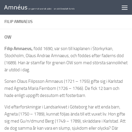
Skip to content
FILIP AMNAEUS
OW
Filip Amnaeus,
född 1690, var son till kaplanen i Storkyrkan,
Stockholm, Olaus Andrae Amnaeus, och föddes efter faderns död
(1689). Han är stamfar för grenen OW som med största sannolikhet
är utdöd i dag.
Sonen Olaus Filipsson Amnaeus (1721 – 1755) gifte sig i Karlstad
med Agneta Maria Fernbom (1726 – 1766). De fick 12 barn och
hade enligt uppgift dessutom ett fosterbarn.
Vid efterforskningar i Landsarkivet i Göteborg har ett enda barn,
Agneta (1750 – 1789), kunnat följas ända till ett vuxet liv. Hon gifte
sig med Gu/n/dmund Berg (1749 – 1789), skräddare i Karlstad. Att
de dog samma år kan vara en slump, sjukdom eller olycka? Där