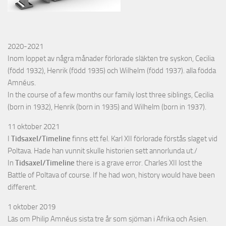
2020-2021
Inom loppet av några månader förlorade släkten tre syskon, Cecilia
(född 1932), Henrik (född 1935) och Wilhelm (född 1937). alla födda
Amnéus.
In the course of a few months our family lost three siblings, Cecilia
(born in 1932), Henrik (born in 1935) and Wilhelm (born in 1937).
11 oktober 2021
I
Tidsaxel/Timeline
finns ett fel. Karl XII förlorade förstås slaget vid
Poltava. Hade han vunnit skulle historien sett annorlunda ut./
In
Tidsaxel/Timeline
there is a grave error. Charles XII lost the
Battle of Poltava of course. If he had won, history would have been
different.
1 oktober 2019
Läs om Philip Amnéus sista tre år som sjöman i Afrika och Asien.