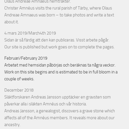
Olaus Andreae Amnaeus hemtrakter.
Christer Amnéus visits the rural parish of Tärby, where Olaus
Andreae Amnaeus was born – to take photos and write a text
about it.
4 mars 2019/March4th 2019
Sidan är så färdig att den kan publiceras. Visst arbete pågår.
Our site is published but work goes on to complete the pages.
Februari/February 2019
Arbetet med hemsidan påbörjas och beräknas ta några veckor.
Work on this site begins and is estimated to be in full bloom in a
couple of weeks.
December 2018
Släktforskaren Andreas Jansson upptäcker en gravsten som
påverkar alla i släkten Amnéus och vår historia.
Andreas Jansson, a genealogist, discovers a grave stone which
affects all of the Amnéus members. It reveals more about our
ancestry.