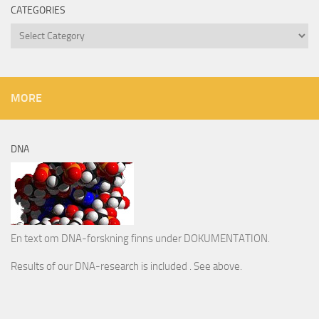
CATEGORIES
Categories
MORE
DNA
En text om DNA-forskning finns under DOKUMENTATION.
Results of our DNA-research is included . See above.