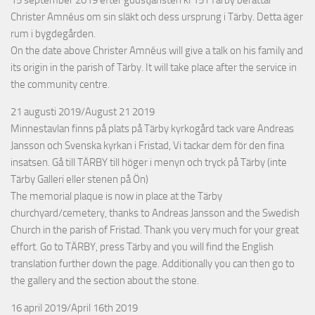
15 september 2019 efter gudstjänsten kl 15 i Tärby berättar
Christer Amnéus om sin släkt och dess ursprung i Tärby. Detta äger
rum i bygdegården.
On the date above Christer Amnéus will give a talk on his family and
its origin in the parish of Tärby. It will take place after the service in
the community centre.
21 augusti 2019/August 21 2019
Minnestavlan finns på plats på Tärby kyrkogård tack vare Andreas
Jansson och Svenska kyrkan i Fristad, Vi tackar dem för den fina
insatsen. Gå till TÄRBY till höger i menyn och tryck på Tärby (inte
Tärby Galleri eller stenen på Ön)
The memorial plaque is now in place at the Tärby
churchyard/cemetery, thanks to Andreas Jansson and the Swedish
Church in the parish of Fristad. Thank you very much for your great
effort. Go to TÄRBY, press Tärby and you will find the English
translation further down the page. Additionally you can then go to
the gallery and the section about the stone.
16 april 2019/April 16th 2019