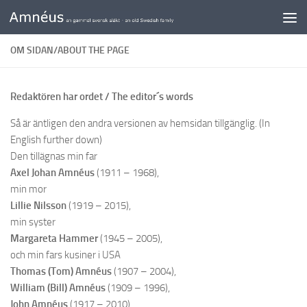
Skip to content
OM SIDAN/ABOUT THE PAGE
Redaktören har ordet / The editor´s words
Så är äntligen den andra versionen av hemsidan tillgänglig. (In
English further down)
Den tillägnas min far
Axel Johan Amnéus
(1911 – 1968),
min mor
Lillie Nilsson
(1919 – 2015),
min syster
Margareta Hammer
(1945 – 2005),
och min fars kusiner i USA
Thomas (Tom) Amnéus
(1907 – 2004),
William (Bill) Amnéus
(1909 – 1996),
John Amnéus
(1917 – 2010),