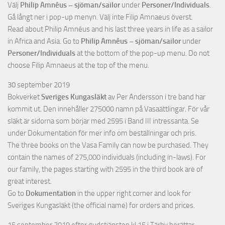
Välj
Philip Amnéus – sjöman/sailor
under
Personer/Individuals
.
Gå långt ner i pop-up menyn. Välj inte Filip Amnaeus överst.
Read about Philip Amnéus and his last three years in life as a sailor
in Africa and Asia. Go to
Philip Amnéus – sjöman/sailor
under
Personer/Individuals
at the bottom of the pop-up menu. Do not
choose Filip Amnaeus at the top of the menu.
30 september 2019
Bokverket
Sveriges Kungasläkt
av Per Andersson i tre band har
kommit ut. Den innehåller 275000 namn på Vasaättlingar. För vår
släkt är sidorna som börjar med 2595 i Band III intressanta. Se
under Dokumentation för mer info om beställningar och pris.
The three books on the Vasa Family can now be purchased. They
contain the names of 275,000 individuals (including in-laws). For
our family, the pages starting with 2595 in the third book are of
great interest.
Go to
Dokumentation
in the upper right corner and look for
Sveriges Kungasläkt (the official name) for orders and prices.