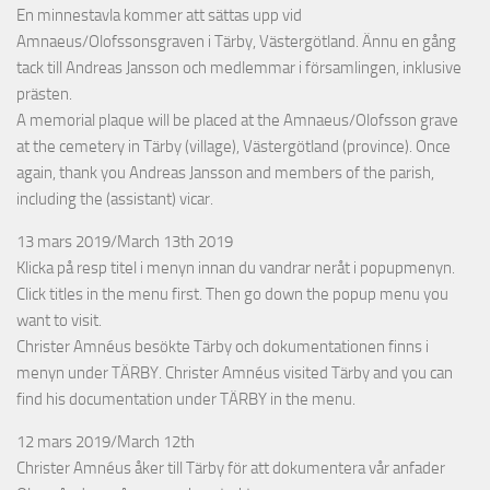
En minnestavla kommer att sättas upp vid
Amnaeus/Olofssonsgraven i Tärby, Västergötland. Ännu en gång
tack till Andreas Jansson och medlemmar i församlingen, inklusive
prästen.
A memorial plaque will be placed at the Amnaeus/Olofsson grave
at the cemetery in Tärby (village), Västergötland (province). Once
again, thank you Andreas Jansson and members of the parish,
including the (assistant) vicar.
13 mars 2019/March 13th 2019
Klicka på resp titel i menyn innan du vandrar neråt i popupmenyn.
Click titles in the menu first. Then go down the popup menu you
want to visit.
Christer Amnéus besökte Tärby och dokumentationen finns i
menyn under TÄRBY. Christer Amnéus visited Tärby and you can
find his documentation under TÄRBY in the menu.
12 mars 2019/March 12th
Christer Amnéus åker till Tärby för att dokumentera vår anfader