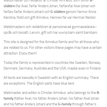
Webbmaster och redaktör är Christer Amnéus, som tillhör
B-
släkten
(far Axel, farfar Anders Johan, farfarsfar Axel Johan och
farfars farfar Anders Johan) och
G-släkten
genom farmor Anna
Karolina, född och gift Amnéus. Hennes far var Herman Nestor.
Webbmastern och redaktören är pensionerad gymnasielärare i
språk och bosatt i Lerum, gift och har vuxna barn samt barnbarn.
This site is designed for the Amnéus family and for all those who
are related to us. For other visitors these pages may have a certain
attraction. Enjoy them!
Today the family is represented in countries like Sweden, Norway,
Denmark, Germany, Australia and the USA, maybe even in Finland.
All texts are basically in Swedish with an English summary. There
are exceptions. The English parts have blue text.
Webmaster and editor is Christer Amnéus. who belongs to the
B-
family
(father Axel, his father Anders Johan, his father Axel Johan
and his father Anders Johan) and the
G-family
through father’s